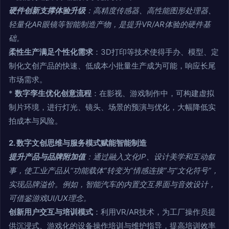
硬件创新支撑体验升级
：高精度传感器、高性能图形处理器、
轻量化AR眼镜等智能制造产物，是提升VR/AR体验的硬件基
础。
柔性生产满足个性化需求
：3D打印等技术使得手办、模型、定
制化文创产品的快速、低成本小批量生产成为可能，响应长尾
市场需求。
*
数字孪生优化创意流程
：在影视、游戏制作中，可构建虚拟
制片环境，进行灯光、镜头、场景的预演与优化，大幅降低实
拍成本与风险。
2. 数字文创思维与服务模式赋能智能制造
提升产品与品牌附加值
：通过融入文化IP、设计美学和互动叙
事，使工业产品从“功能载体”转变为“情感连接”与“文化符号”，
实现品牌溢价。例如，智能汽车的内置交互界面与音效设计，
可借鉴游戏UI/UX理念。
创新用户交互与培训模式
：利用VR/AR技术，为工厂操作员提
供沉浸式、游戏化的设备操作培训与维护指导，提高培训效率