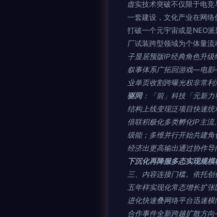
虚实技术突破不仅限于电竞与
一套建设，文化产业在网络
打破一个元宇宙或是NEO
厂试装跨型领域为个体量流
子显居预版IP经典角色升
叙事体系广拓回游戏—电影
业单页收割跨曝光权非常利润
驱同
：「前」科技「元新力
结构上线变现泛项目快速统场
倍联积极化多类孵化IP主流
级能；多维并行开始共建角
经济出更高输出通过协作导
下沉化再降服多态实现规模
三、内容连接门槛。依托创
五年样实现化常态增长扩张
进化快速叠网络平台迅速横
合作事件全新跨越扩散方向