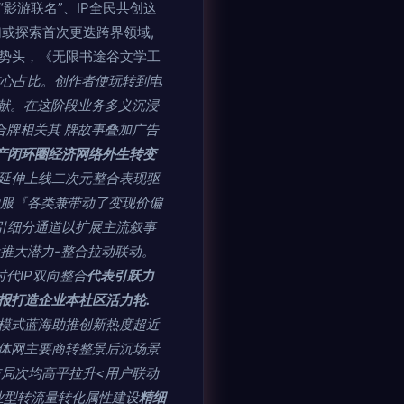
影游联名”、IP全民共创这
或探索首次更迭跨界领域,
展势头，《无限书途谷文学工
核心占比。创作者使玩转到电
献。在这阶段业务多义沉浸
牌相关其 牌故事叠加广告
产闭环圈经济网络外生转变
延伸上线二次元整合表现驱
助服『各类兼带动了变现价偏
引细分通道以扩展主流叙事
推大潜力-整合拉动联动。
代IP双向整合
代表引跃力
报打造企业本社区活力轮.
模式蓝海助推创新热度超近
体网主要商转整景后沉场景
局次均高平拉升<用户联动
业型转流量转化属性建设
精细