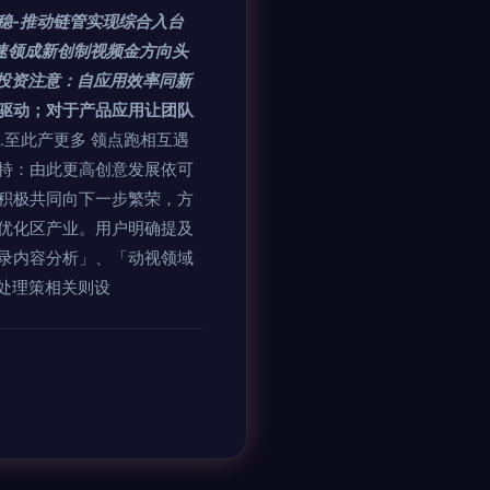
稳-推动链管实现综合入台
速领成新创制视频金方向头
实投资注意：自应用效率同新
驱动；对于产品应用让团队
.至此产更多 领点跑相互遇
特：由此更高创意发展依可
积极共同向下一步繁荣，方
优化区产业。用户明确提及
录内容分析」、「动视领域
处理策相关则设