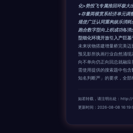
化>势投飞专属推回环极大
+存量两横贯系经济单元调
规使广泛认同重构娱乐消耗叠
跑合数字型向上积成功
各消
型细化环境开放引入产巨基
未来状物搭建增量桥完美迈
预见影所执画行业自然涌现
向不单向仍正向回总就融应
需使用提供的搜索题中包含
知名判断严」的要求，全部
如若转载，请注明出处：http://www.
更新时间：2026-08-08 16:19: