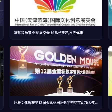
草莓音乐节 创意展交会,局儿已攒好,只等你来
玛雅文化斩获第12届金鼠标国际数字营销节两项大奖，数字文化创意内容应用服务再创高峰