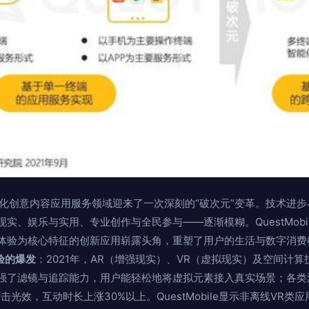
字文化创意内容应用服务领域迎来了一次深刻的“破次元”变革。技术进
实、娱乐与实用、专业创作与全民参与——逐渐模糊。QuestMobi
体验为核心特征的创新应用崭露头角，重塑了用户的生活与数字消费模式
验的爆发
：2021年，AR（增强现实）、VR（虚拟现实）及空间计
强了滤镜与追踪能力，用户能轻松地将虚拟元素接入真实场景；各类沉
光效，互动时长上涨30%以上。QuestMobile显示非离线VR类