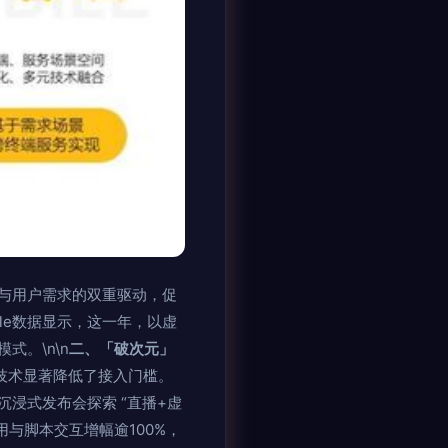
步与用户需求的双重驱动，促
le数据显示，这一年，以虚
。\n\n
二、「破次元」
算技术显著降低了接入门槛。
浸式发布会探索 “直播+虚
应用与脚本交互增幅逾100%，