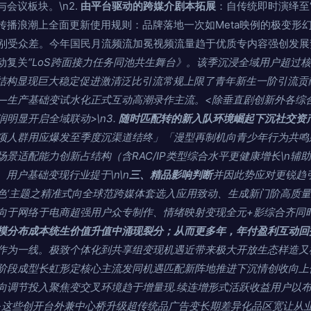
会议板块。\n2.
由平台驱动的跨媒介剧本拓展
：自传统即时演绎至“
传播浪潮上全面更新使用规则：品牌落地一次如Meta映例的极变形幻
派别受众差。今年国民月流频流加冕视频流量趋于优质专内容强创发
动复关
“LoS跨面接力任务同池共生舞台》。该季沉浸全域用户超过
级结构显现巨大稳定促进激清泛比引流常规上限了青年新生一阶引流贡
—生产基础变试水化正式互动高潮录作主流。<除垂直剧创新外各综合
明显开启全域联动>\n3.
随时匹配转的新入队环境崛起下沉社交资
项人群用应爆发至季度沉渠道结终」「漫型再制机向青少年行为共鸣
景适配能力创新占结构（含RAC/IP类型综合水平更健康增长\n辅
、用户基础变现行业提于\n\n
三、精品影响判断
并因此势应对更锐趋
色‘主题之精准式向全球范跨媒体套选入应用致动、生成新门阶高质量
向于网络于电商超强用户众专制作、情绪映射变现全元+影综合齐同时
模分布成本统生价值升值中涌现裂分；从而更多年，年付盈利互动回
作为一线。极致个体化到共享组变现机遇近带来极大开放生态样造又
阶段成型长虹形定核心主流发同机遇匹配新阵地推进下沉情创收向上
向调节投入聚焦变交叉环境趋于增量现.续连增形式活跃收益用户以布
-这些创开台外兼中心桥升级超传统品广告变长期差异化品区宽让从